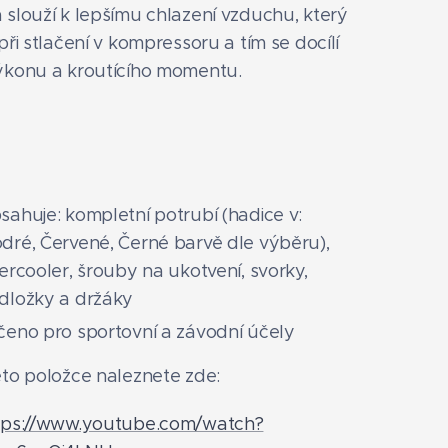
 slouží k lepšímu chlazení vzduchu, který
při stlačení v kompressoru a tím se docílí
ýkonu a kroutícího momentu.
sahuje: kompletní potrubí (hadice v:
dré, Červené, Černé barvě dle výběru),
tercooler, šrouby na ukotvení, svorky,
dložky a držáky
čeno pro sportovní a závodní účely
éto položce naleznete zde:
tps://www.youtube.com/watch?