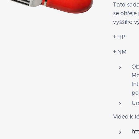
Tato sada
se ohřeje 
vyššího v
+ HP
+ NM
Ob
Mo
In
po
Ur
Video k t
ht