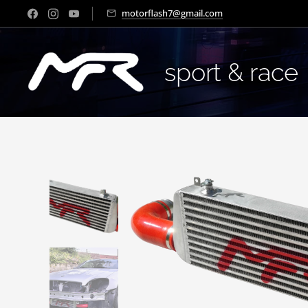
motorflash7@gmail.com
sport & race