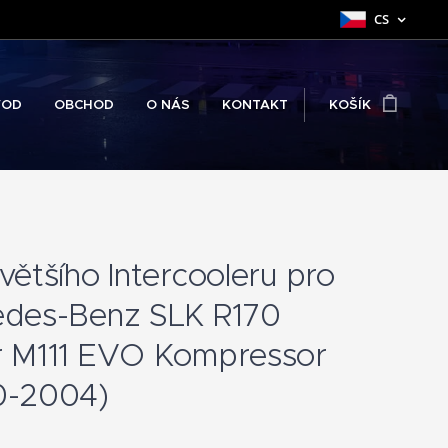
CS
VOD
OBCHOD
O NÁS
KONTAKT
KOŠÍK
většího Intercooleru pro
des-Benz SLK R170
 M111 EVO Kompressor
0-2004)