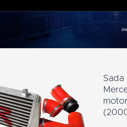
Ú
Sada 
Merce
motor
(200