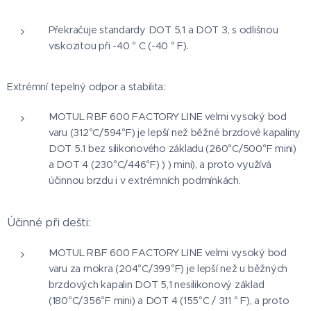
Překračuje standardy DOT 5,1 a DOT 3, s odlišnou
viskozitou při -40 ° C (-40 ° F).
Extrémní tepelný odpor a stabilita:
MOTUL RBF 600 FACTORY LINE velmi vysoký bod
varu (312°C/594°F) je lepší než běžné brzdové kapaliny
DOT 5.1 bez silikonového základu (260°C/500°F mini)
a DOT 4 (230°C/446°F) ) ) mini), a proto využívá
účinnou brzdu i v extrémních podmínkách.
Účinné při dešti:
MOTUL RBF 600 FACTORY LINE
velmi
vysoký bod
varu za mokra (204°C/399°F) je lepší než u běžných
brzdových kapalin DOT 5,1 nesilikonový základ
(180°C/356°F mini) a DOT 4 (155°C / 311 ° F), a proto