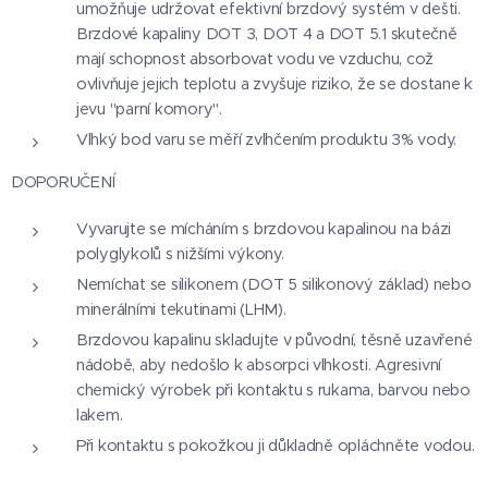
umožňuje udržovat efektivní brzdový systém v dešti.
Brzdové kapaliny DOT 3, DOT 4 a DOT 5.1 skutečně
mají schopnost absorbovat vodu ve vzduchu, což
ovlivňuje jejich teplotu a zvyšuje riziko, že se dostane k
jevu "parní komory".
Vlhký bod varu se měří zvlhčením produktu 3% vody.
DOPORUČENÍ
Vyvarujte se mícháním s brzdovou kapalinou na bázi
polyglykolů s nižšími výkony.
Nemíchat se silikonem (DOT 5 silikonový základ) nebo
minerálními tekutinami (LHM).
Brzdovou kapalinu skladujte v původní, těsně uzavřené
nádobě, aby nedošlo k absorpci vlhkosti. Agresivní
chemický výrobek při kontaktu s rukama, barvou nebo
lakem.
Při kontaktu s pokožkou ji důkladně opláchněte vodou.