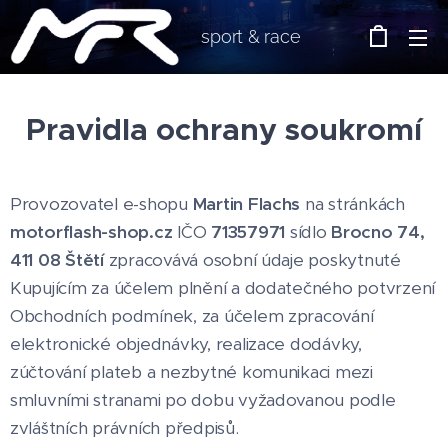
sport & race
Pravidla ochrany soukromí
Provozovatel e-shopu
Martin Flachs
na stránkách
motorflash-shop.cz
IČO
71357971
sídlo
Brocno 74,
411 08 Štětí
zpracovává osobní údaje poskytnuté
Kupujícím za účelem plnění a dodatečného potvrzení
Obchodních podmínek, za účelem zpracování
elektronické objednávky, realizace dodávky,
zúčtování plateb a nezbytné komunikaci mezi
smluvními stranami po dobu vyžadovanou podle
zvláštních právních předpisů.