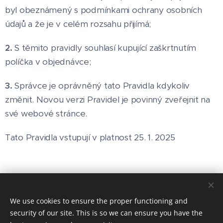
byl obeznámený s podmínkami ochrany osobních
údajů a že je v celém rozsahu přijímá;
2.
S těmito pravidly souhlasí kupující zaškrtnutím
políčka v objednávce;
3.
Správce je oprávněný tato Pravidla kdykoliv
změnit. Novou verzi Pravidel je povinný zveřejnit na
své webové stránce.
Tato Pravidla vstupují v platnost 25. 1. 2025
© 2025 - 2026 all rights reserved MotorFlash
We use cookies to ensure the proper functioning and
security of our site. This is so we can ensure you have the
Contract conditions
tr
Cookies